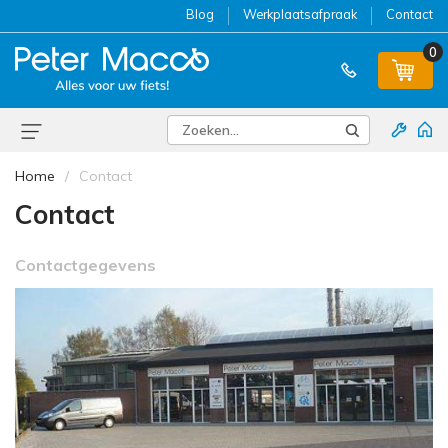
Blog
Werkplaatsafpraak
Contact
0
Home
Contact
Contact
Contactgegevens