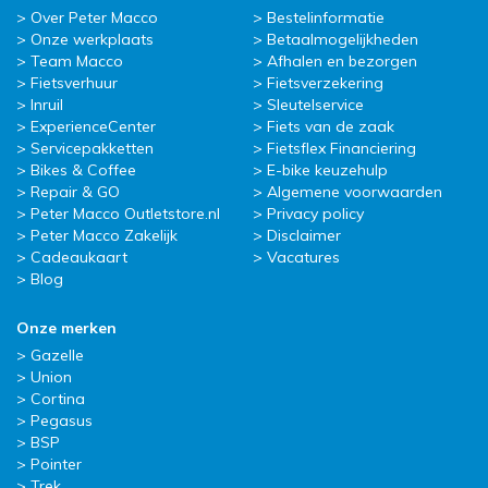
Over Peter Macco
Bestelinformatie
Onze werkplaats
Betaalmogelijkheden
Team Macco
Afhalen en bezorgen
Fietsverhuur
Fietsverzekering
Inruil
Sleutelservice
ExperienceCenter
Fiets van de zaak
Servicepakketten
Fietsflex Financiering
Bikes & Coffee
E-bike keuzehulp
Repair & GO
Algemene voorwaarden
Peter Macco Outletstore.nl
Privacy policy
Peter Macco Zakelijk
Disclaimer
Cadeaukaart
Vacatures
Blog
Onze merken
Gazelle
Union
Cortina
Pegasus
BSP
Pointer
Trek