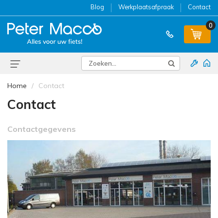
Blog
Werkplaatsafpraak
Contact
0
Home
Contact
Contact
Contactgegevens