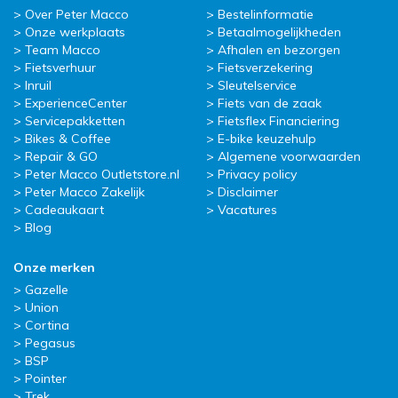
Over Peter Macco
Bestelinformatie
Onze werkplaats
Betaalmogelijkheden
Team Macco
Afhalen en bezorgen
Fietsverhuur
Fietsverzekering
Inruil
Sleutelservice
ExperienceCenter
Fiets van de zaak
Servicepakketten
Fietsflex Financiering
Bikes & Coffee
E-bike keuzehulp
Repair & GO
Algemene voorwaarden
Peter Macco Outletstore.nl
Privacy policy
Peter Macco Zakelijk
Disclaimer
Cadeaukaart
Vacatures
Blog
Onze merken
Gazelle
Union
Cortina
Pegasus
BSP
Pointer
Trek