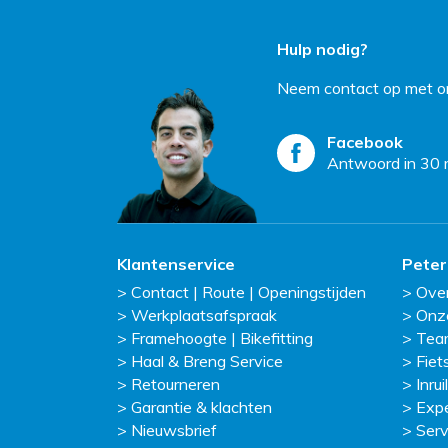
Hulp nodig?
Neem contact op met on
Facebook
Antwoord in 30 
Klantenservice
Peter
Contact | Route | Openingstijden
Ove
Werkplaatsafspraak
Onz
Framehoogte | Bikefitting
Tea
Haal & Breng Service
Fiet
Retourneren
Inruil
Garantie & klachten
Exp
Nieuwsbrief
Serv