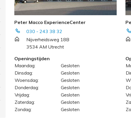
Peter Macco ExperienceCenter
Pe
030 - 243 38 32
Nijverheidsweg 18B
3534 AM Utrecht
Openingstijden
Op
Maandag:
Gesloten
Ma
Dinsdag:
Gesloten
Di
Woensdag:
Gesloten
W
Donderdag:
Gesloten
Do
Vrijdag:
Gesloten
Vr
Zaterdag:
Gesloten
Za
Zondag:
Gesloten
Zo