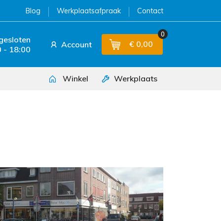
Blog
Werkplaatsafpraak
Contact
0
 gesloten
€ 0,00
Account
 - 18:00
Winkel
Werkplaats