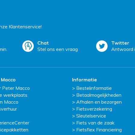
ze Klantenservice!
Chat
Twitter
min.
Stel ons een vraag
Antwoord i
 Macco
Informatie
r Peter Macco
Bestelinformatie
e werkplaats
Betaalmogelijkheden
m Macco
Afhalen en bezorgen
sverhuur
Fietsverzekering
Sleutelservice
erienceCenter
Fiets van de zaak
icepakketten
Fietsflex Financiering