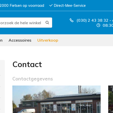
2000 Fietsen op voorraad
Direct-Mee-Service
(030) 2 43 38 32
-
08:30
en
Accessoires
Uitverkoop
Contact
Contactgegevens