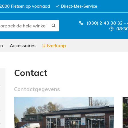
2000 Fietsen op voorraad
Direct-Mee-Service
(030) 2 43 38 32
-
08:30
en
Accessoires
Uitverkoop
Contact
Contactgegevens