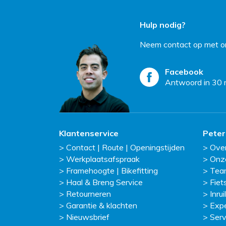
Hulp nodig?
Neem contact op met on
Facebook
Antwoord in 30 
Klantenservice
Peter
Contact | Route | Openingstijden
Ove
Werkplaatsafspraak
Onz
Framehoogte | Bikefitting
Tea
Haal & Breng Service
Fiet
Retourneren
Inruil
Garantie & klachten
Exp
Nieuwsbrief
Serv