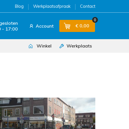
Blog
Werkplaatsafpraak
Contact
0
 gesloten
€ 0,00
Account
 - 17:00
Winkel
Werkplaats