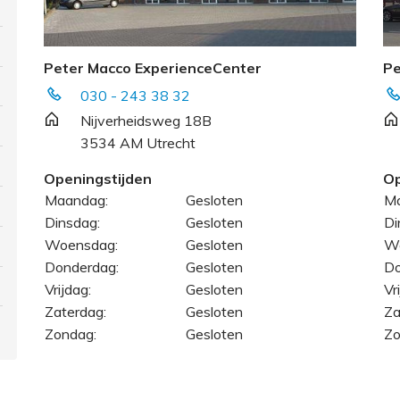
Peter Macco ExperienceCenter
Pe
030 - 243 38 32
Nijverheidsweg 18B
3534 AM Utrecht
Openingstijden
Op
Maandag:
Gesloten
Ma
Dinsdag:
Gesloten
Di
Woensdag:
Gesloten
W
Donderdag:
Gesloten
Do
Vrijdag:
Gesloten
Vr
Zaterdag:
Gesloten
Za
Zondag:
Gesloten
Zo