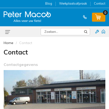
Blog
Werkplaatsafpraak
Contact
0
Home
Contact
Contact
Contactgegevens