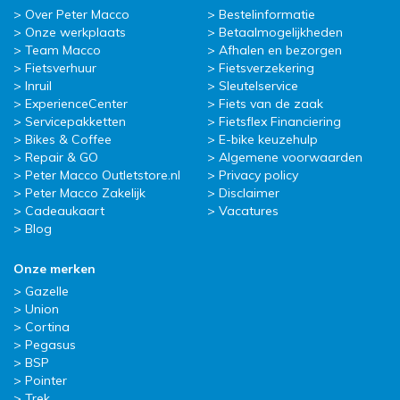
Over Peter Macco
Bestelinformatie
Onze werkplaats
Betaalmogelijkheden
Team Macco
Afhalen en bezorgen
Fietsverhuur
Fietsverzekering
Inruil
Sleutelservice
ExperienceCenter
Fiets van de zaak
Servicepakketten
Fietsflex Financiering
Bikes & Coffee
E-bike keuzehulp
Repair & GO
Algemene voorwaarden
Peter Macco Outletstore.nl
Privacy policy
Peter Macco Zakelijk
Disclaimer
Cadeaukaart
Vacatures
Blog
Onze merken
Gazelle
Union
Cortina
Pegasus
BSP
Pointer
Trek