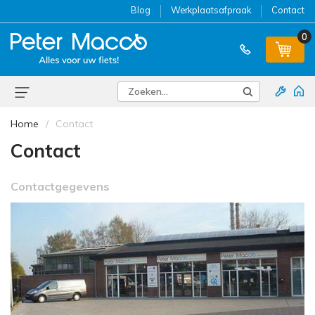
Blog
Werkplaatsafpraak
Contact
0
Home
Contact
Contact
Contactgegevens