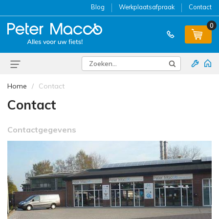
Blog
Werkplaatsafpraak
Contact
0
Home
Contact
Contact
Contactgegevens