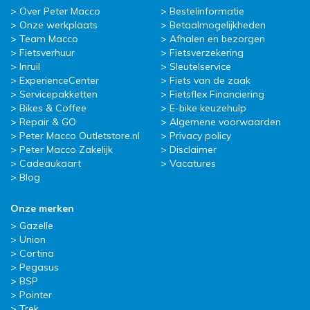
Over Peter Macco
Bestelinformatie
Onze werkplaats
Betaalmogelijkheden
Team Macco
Afhalen en bezorgen
Fietsverhuur
Fietsverzekering
Inruil
Sleutelservice
ExperienceCenter
Fiets van de zaak
Servicepakketten
Fietsflex Financiering
Bikes & Coffee
E-bike keuzehulp
Repair & GO
Algemene voorwaarden
Peter Macco Outletstore.nl
Privacy policy
Peter Macco Zakelijk
Disclaimer
Cadeaukaart
Vacatures
Blog
Onze merken
Gazelle
Union
Cortina
Pegasus
BSP
Pointer
Trek