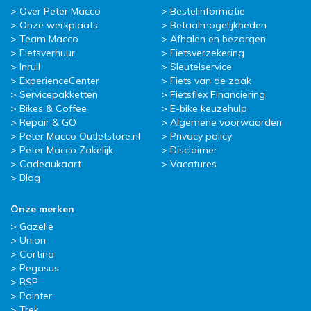
Over Peter Macco
Bestelinformatie
Onze werkplaats
Betaalmogelijkheden
Team Macco
Afhalen en bezorgen
Fietsverhuur
Fietsverzekering
Inruil
Sleutelservice
ExperienceCenter
Fiets van de zaak
Servicepakketten
Fietsflex Financiering
Bikes & Coffee
E-bike keuzehulp
Repair & GO
Algemene voorwaarden
Peter Macco Outletstore.nl
Privacy policy
Peter Macco Zakelijk
Disclaimer
Cadeaukaart
Vacatures
Blog
Onze merken
Gazelle
Union
Cortina
Pegasus
BSP
Pointer
Trek