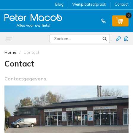
Blog
Werkplaatsafpraak
Contact
0
Home
Contact
Contact
Contactgegevens