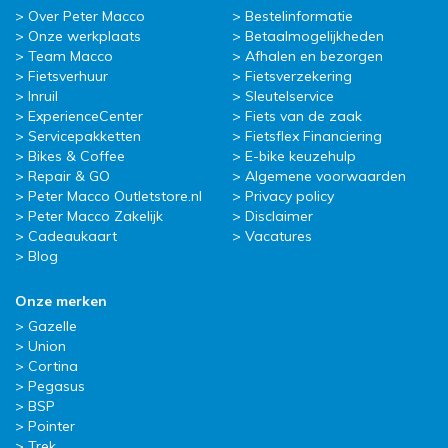
Over Peter Macco
Bestelinformatie
Onze werkplaats
Betaalmogelijkheden
Team Macco
Afhalen en bezorgen
Fietsverhuur
Fietsverzekering
Inruil
Sleutelservice
ExperienceCenter
Fiets van de zaak
Servicepakketten
Fietsflex Financiering
Bikes & Coffee
E-bike keuzehulp
Repair & GO
Algemene voorwaarden
Peter Macco Outletstore.nl
Privacy policy
Peter Macco Zakelijk
Disclaimer
Cadeaukaart
Vacatures
Blog
Onze merken
Gazelle
Union
Cortina
Pegasus
BSP
Pointer
Trek