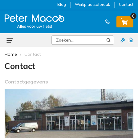
Blog
Werkplaatsafpraak
Contact
0
Home
Contact
Contact
Contactgegevens