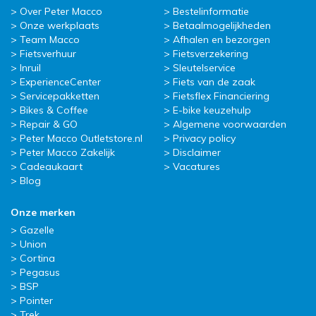
Over Peter Macco
Bestelinformatie
Onze werkplaats
Betaalmogelijkheden
Team Macco
Afhalen en bezorgen
Fietsverhuur
Fietsverzekering
Inruil
Sleutelservice
ExperienceCenter
Fiets van de zaak
Servicepakketten
Fietsflex Financiering
Bikes & Coffee
E-bike keuzehulp
Repair & GO
Algemene voorwaarden
Peter Macco Outletstore.nl
Privacy policy
Peter Macco Zakelijk
Disclaimer
Cadeaukaart
Vacatures
Blog
Onze merken
Gazelle
Union
Cortina
Pegasus
BSP
Pointer
Trek