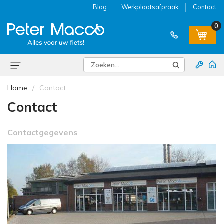
Blog
Werkplaatsafpraak
Contact
0
Home
Contact
Contact
Contactgegevens