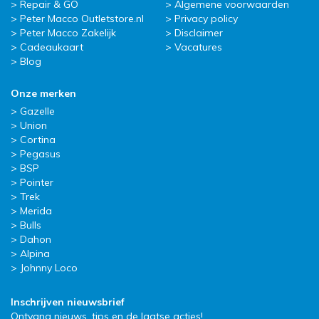
Repair & GO
Algemene voorwaarden
Peter Macco Outletstore.nl
Privacy policy
Peter Macco Zakelijk
Disclaimer
Cadeaukaart
Vacatures
Blog
Onze merken
Gazelle
Union
Cortina
Pegasus
BSP
Pointer
Trek
Merida
Bulls
Dahon
Alpina
Johnny Loco
Inschrijven nieuwsbrief
Ontvang nieuws, tips en de laatse acties!