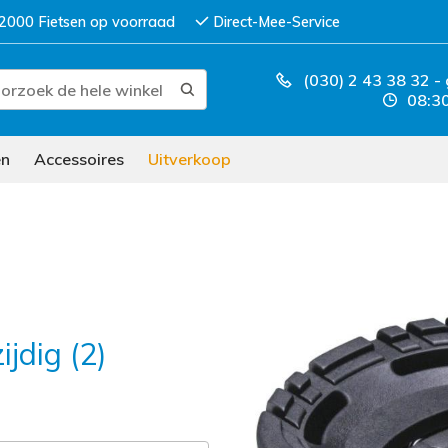
2000 Fietsen op voorraad
Direct-Mee-Service
(030) 2 43 38 32
-
08:30
en
Accessoires
Uitverkoop
jdig (2)