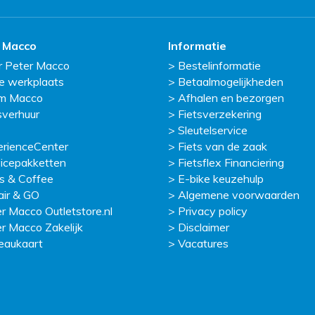
 Macco
Informatie
r Peter Macco
Bestelinformatie
e werkplaats
Betaalmogelijkheden
m Macco
Afhalen en bezorgen
sverhuur
Fietsverzekering
Sleutelservice
erienceCenter
Fiets van de zaak
icepakketten
Fietsflex Financiering
s & Coffee
E-bike keuzehulp
ir & GO
Algemene voorwaarden
r Macco Outletstore.nl
Privacy policy
r Macco Zakelijk
Disclaimer
eaukaart
Vacatures