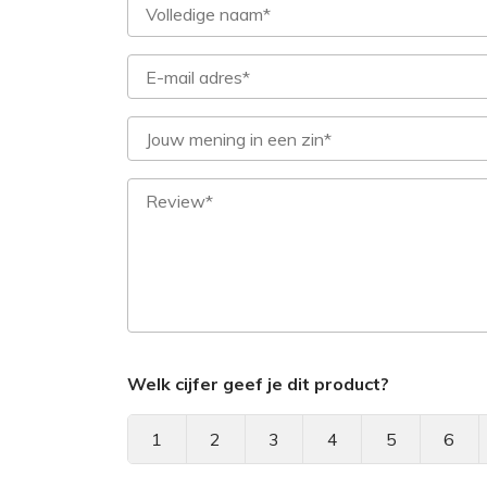
Welk cijfer geef je dit product?
1
2
3
4
5
6