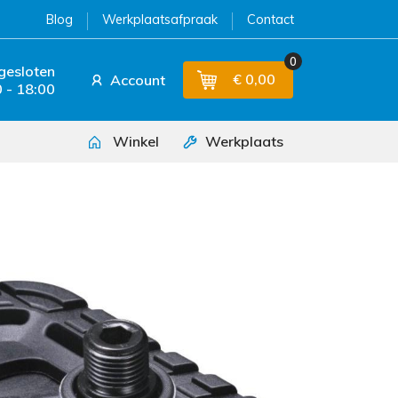
Blog
Werkplaatsafpraak
Contact
0
 gesloten
€ 0,00
Account
 - 18:00
Winkel
Werkplaats