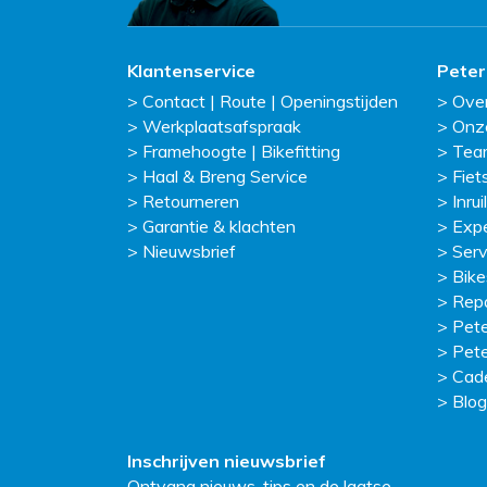
Klantenservice
Peter
Contact | Route | Openingstijden
Ove
Werkplaatsafspraak
Onz
Framehoogte | Bikefitting
Tea
Haal & Breng Service
Fiet
Retourneren
Inruil
Garantie & klachten
Exp
Nieuwsbrief
Serv
Bike
Repa
Pete
Pete
Cad
Blog
Inschrijven nieuwsbrief
Ontvang nieuws, tips en de laatse