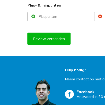
Plus- & minpunten
Review verzenden
Hulp nodig?
Neem contact op met on
Facebook
Antwoord in 30 