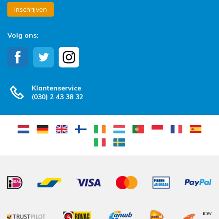
Inschrijven
Volg ons:
Klantenservice
(030) 2 43 38 32