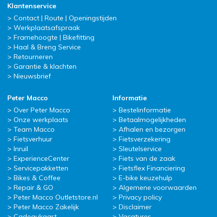
Klantenservice
Contact | Route | Openingstijden
Werkplaatsafspraak
Framehoogte | Bikefitting
Haal & Breng Service
Retourneren
Garantie & klachten
Nieuwsbrief
Peter Macco
Informatie
Over Peter Macco
Bestelinformatie
Onze werkplaats
Betaalmogelijkheden
Team Macco
Afhalen en bezorgen
Fietsverhuur
Fietsverzekering
Inruil
Sleutelservice
ExperienceCenter
Fiets van de zaak
Servicepakketten
Fietsflex Financiering
Bikes & Coffee
E-bike keuzehulp
Repair & GO
Algemene voorwaarden
Peter Macco Outletstore.nl
Privacy policy
Peter Macco Zakelijk
Disclaimer
Cadeaukaart
Vacatures