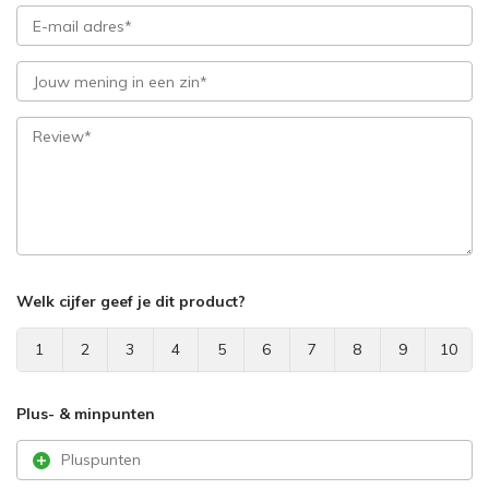
Welk cijfer geef je dit product?
1
2
3
4
5
6
7
8
9
10
Plus- & minpunten