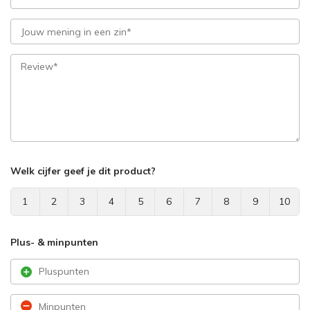
Welk cijfer geef je dit product?
1
2
3
4
5
6
7
8
9
10
Plus- & minpunten