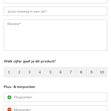
Welk cijfer geef je dit product?
1
2
3
4
5
6
7
8
9
10
Plus- & minpunten