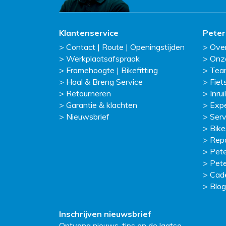
Klantenservice
Peter
Contact | Route | Openingstijden
Ove
Werkplaatsafspraak
Onz
Framehoogte | Bikefitting
Tea
Haal & Breng Service
Fiet
Retourneren
Inruil
Garantie & klachten
Exp
Nieuwsbrief
Serv
Bike
Repa
Pete
Pete
Cad
Blog
Inschrijven nieuwsbrief
Ontvang nieuws, tips en de laatse