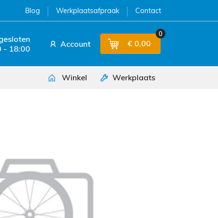
Blog
Werkplaatsafpraak
Contact
0
 gesloten
€ 0,00
Account
 - 18:00
Winkel
Werkplaats