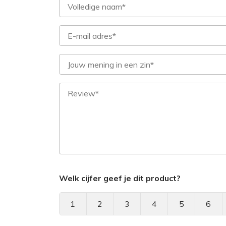
Welk cijfer geef je dit product?
1
2
3
4
5
6