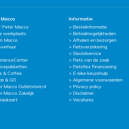
 Macco
Informatie
r Peter Macco
Bestelinformatie
e werkplaats
Betaalmogelijkheden
m Macco
Afhalen en bezorgen
sverhuur
Fietsverzekering
Sleutelservice
erienceCenter
Fiets van de zaak
icepakketten
Fietsflex Financiering
s & Coffee
E-bike keuzehulp
ir & GO
Algemene voorwaarden
r Macco Outletstore.nl
Privacy policy
r Macco Zakelijk
Disclaimer
eaukaart
Vacatures