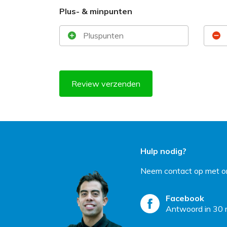
Plus- & minpunten
Review verzenden
Hulp nodig?
Neem contact op met on
Facebook
Antwoord in 30 