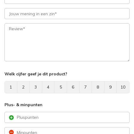
Welk cijfer geef je dit product?
1
2
3
4
5
6
7
8
9
10
Plus- & minpunten