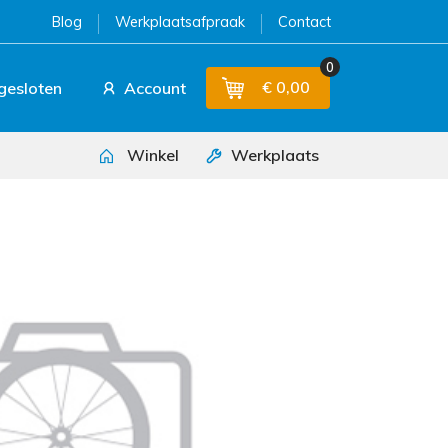
Blog
Werkplaatsafpraak
Contact
0
€ 0,00
 gesloten
Account
Winkel
Werkplaats