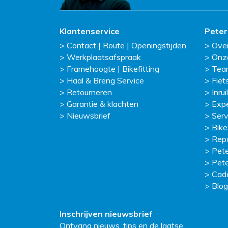
Klantenservice
Peter
Contact | Route | Openingstijden
Ove
Werkplaatsafspraak
Onz
Framehoogte | Bikefitting
Tea
Haal & Breng Service
Fiet
Retourneren
Inruil
Garantie & klachten
Exp
Nieuwsbrief
Serv
Bike
Repa
Pete
Pete
Cad
Blog
Inschrijven nieuwsbrief
Ontvang nieuws, tips en de laatse