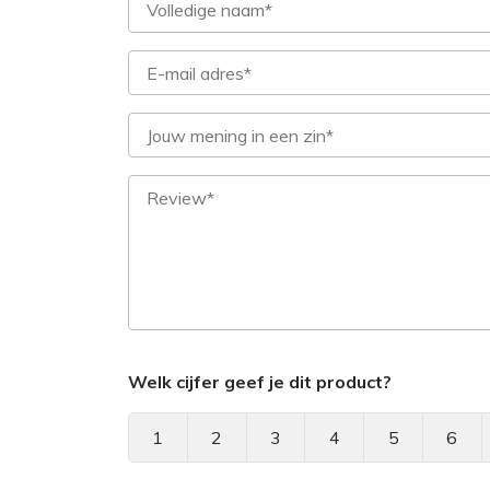
Welk cijfer geef je dit product?
1
2
3
4
5
6