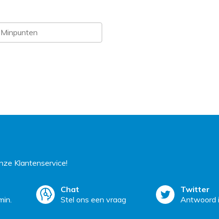
ze Klantenservice!
Chat
Twitter
min.
Stel ons een vraag
Antwoord i