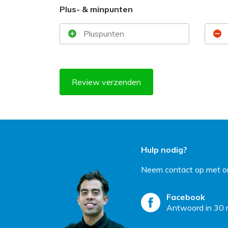
Plus- & minpunten
Review verzenden
Hulp nodig?
Neem contact op met on
Facebook
Antwoord in 30 