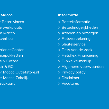
 Macco
Informatie
r Peter Macco
Bestelinformatie
e werkplaats
Betaalmogelijkheden
m Macco
Afhalen en bezorgen
sverhuur
Fietsverzekering
Sleutelservice
erienceCenter
Fiets van de zaak
icepakketten
Fietsflex Financiering
s & Coffee
E-bike keuzehulp
ir & GO
Algemene voorwaarden
r Macco Outletstore.nl
Privacy policy
r Macco Zakelijk
Disclaimer
eaukaart
Vacatures