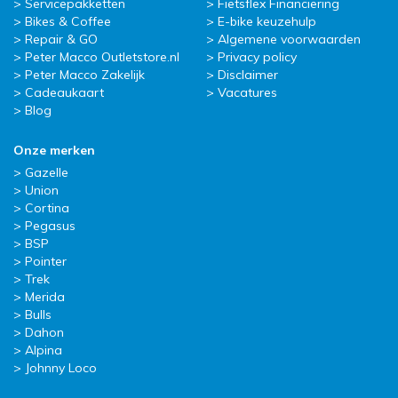
Servicepakketten
Fietsflex Financiering
Bikes & Coffee
E-bike keuzehulp
Repair & GO
Algemene voorwaarden
Peter Macco Outletstore.nl
Privacy policy
Peter Macco Zakelijk
Disclaimer
Cadeaukaart
Vacatures
Blog
Onze merken
Gazelle
Union
Cortina
Pegasus
BSP
Pointer
Trek
Merida
Bulls
Dahon
Alpina
Johnny Loco