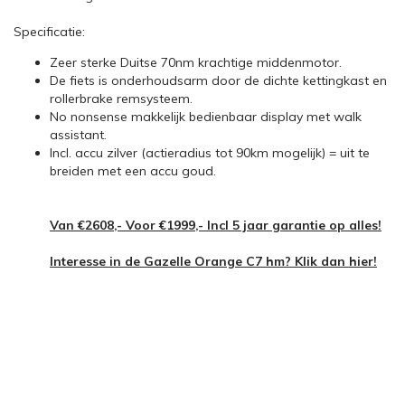
Specificatie:
​Zeer sterke Duitse 70nm krachtige middenmotor.
De fiets is onderhoudsarm door de dichte kettingkast en
rollerbrake remsysteem.
No nonsense makkelijk bedienbaar display met walk
assistant.
Incl. accu zilver (actieradius tot 90km mogelijk) = uit te
breiden met een accu goud.
Van €2608,- Voor €1999,- Incl 5 jaar garantie op alles!
Interesse in de Gazelle Orange C7 hm? Klik dan hier!