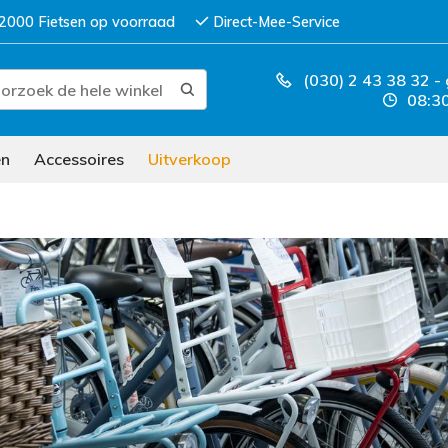
2000 Fietsen op voorraad
Direct-Mee-Service
(030) 2 43 38 32
-
08:30
en
Accessoires
Uitverkoop