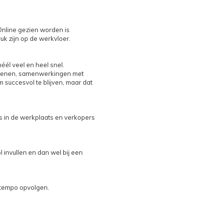
nline gezien worden is
k zijn op de werkvloer.
éél veel en heel snel.
n openen, samenwerkingen met
uccesvol te blijven, maar dat
rs in de werkplaats en verkopers
 invullen en dan wel bij een
 tempo opvolgen.