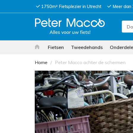
1750m² Fietsplezier in Utrecht
Meer dan 
Fietsen
Tweedehands
Onderdel
Home
Peter Macco achter de schermen