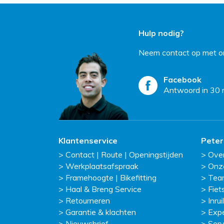
Hulp nodig?
Neem contact op met on
Facebook
Antwoord in 30 
Klantenservice
Peter
Contact | Route | Openingstijden
Ove
Werkplaatsafspraak
Onz
Framehoogte | Bikefitting
Tea
Haal & Breng Service
Fiet
Retourneren
Inruil
Garantie & klachten
Exp
Nieuwsbrief
Serv