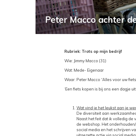
Peter Macco achter d
Rubriek: Trots op mijn bedrijf
Wie: Jimmy Macco (31)
Wat: Mede- Eigenaar
Waar: Peter Macco “Alles voor uw fiets
‘Een fiets kopen is bij ons een dagje u
Wat vind je het leukst aan je we
De diversiteit aan werkzaamhed
Naast het feit dat ik volledig 
de webshop. Het onderhouden/bi
social media en het schrijven v
uitgezette actie via social me