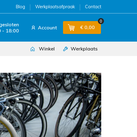
Blog
Werkplaatsafpraak
Contact
0
 gesloten
€ 0,00
Account
 - 18:00
Winkel
Werkplaats