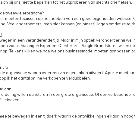
h bij ons niet te beperken tot het uitproberen van slechts drie fietsen.
n de tweewielerbranche?
ter moeten focussen op het hebben van een goed bijgehouden website. O
g. Veel ondernemers laten hier kansen (en omzet) liggen omdat ze te dru
n?
gen in een veranderende tijd. Maar in mijn optiek verandert er nu wel h
rkopen vanuit hun eigen Experiene Center, zelf Single Brandstores wille
 op. Telkens kijken we hoe we ons businessmodel moeten aanpassen om s
r uit?
pelde organisatie waarin iedereen z’n eigen taken uitvoert. Aparte monteu
hoop ik het aantal online verkopen te verdubbelen.
had dan…
afdeling willen aansturen in een grote organisatie. Of een verkopende rol
of Heineken.
ee te bewegen in een tijdperk waarin de ontwikkelingen elkaar in hoog