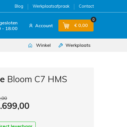
Blog
Werkplaatsafpraak
Contact
0
 gesloten
€ 0,00
Account
 - 18:00
Winkel
Werkplaats
le
Bloom C7 HMS
9,00
2.699,00
irect leverbaar