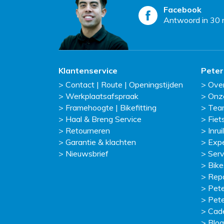
Facebook
Antwoord in 30 
Klantenservice
Peter
Contact | Route | Openingstijden
Ove
Werkplaatsafspraak
Onz
Framehoogte | Bikefitting
Tea
Haal & Breng Service
Fiet
Retourneren
Inruil
Garantie & klachten
Exp
Nieuwsbrief
Serv
Bike
Repa
Pete
Pete
Cad
Blog