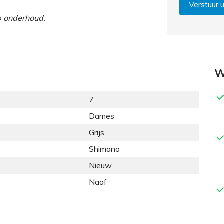
Verstuur 
op onderhoud.
W
7
Dames
Grijs
Shimano
Nieuw
Naaf