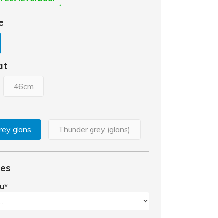
e
at
46cm
rey glans
Thunder grey (glans)
ies
cu
*