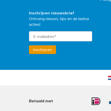
Inschrijven nieuwsbrief
Ontvang nieuws, tips en de laatse
acties!
Inschrijven
Betaald met