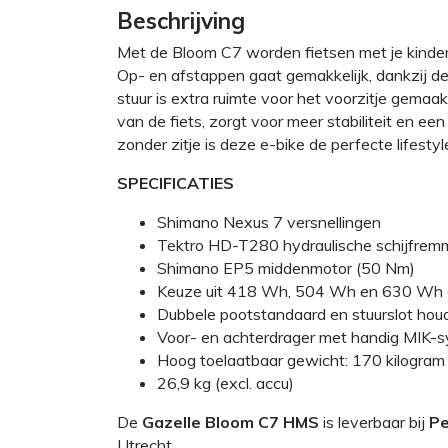
Beschrijving
Met de Bloom C7 worden fietsen met je kinde
Op- en afstappen gaat gemakkelijk, dankzij de
stuur is extra ruimte voor het voorzitje gemaa
van de fiets, zorgt voor meer stabiliteit en ee
zonder zitje is deze e-bike de perfecte lifestyle
SPECIFICATIES
Shimano Nexus 7 versnellingen
Tektro HD-T280 hydraulische schijfre
Shimano EP5 middenmotor (50 Nm)
Keuze uit 418 Wh, 504 Wh en 630 Wh 
Dubbele pootstandaard en stuurslot houd
Voor- en achterdrager met handig MIK-
Hoog toelaatbaar gewicht: 170 kilogram
26,9 kg (excl. accu)
De
Gazelle Bloom C7 HMS
is leverbaar bij
Pe
Utrecht.