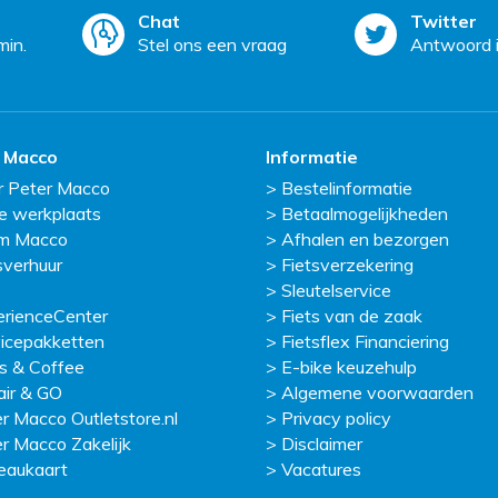
Chat
Twitter
min.
Stel ons een vraag
Antwoord i
 Macco
Informatie
r Peter Macco
Bestelinformatie
e werkplaats
Betaalmogelijkheden
m Macco
Afhalen en bezorgen
sverhuur
Fietsverzekering
Sleutelservice
erienceCenter
Fiets van de zaak
icepakketten
Fietsflex Financiering
s & Coffee
E-bike keuzehulp
ir & GO
Algemene voorwaarden
r Macco Outletstore.nl
Privacy policy
r Macco Zakelijk
Disclaimer
eaukaart
Vacatures