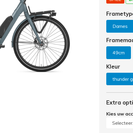
Frametyp
Dames
Framema
49cm
Kleur
thunder g
Extra opt
Kies uw ac