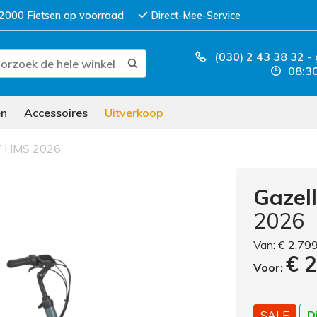
2000 Fietsen op voorraad
Direct-Mee-Service
(030) 2 43 38 32
-
08:30
en
Accessoires
Uitverkoop
7 HMS 2026
Gazel
2026
Van:
€ 2.79
€ 
Voor:
SALE
D