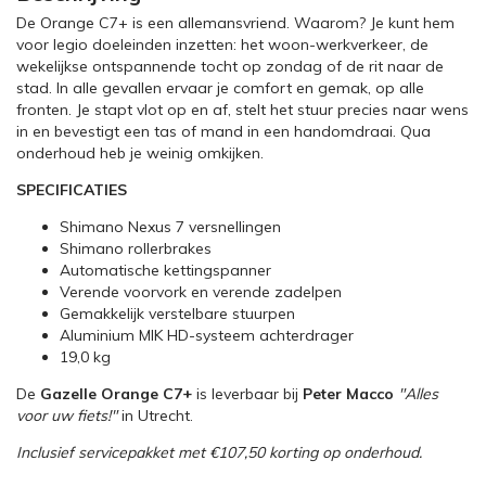
De Orange C7+ is een allemansvriend. Waarom? Je kunt hem
voor legio doeleinden inzetten: het woon-werkverkeer, de
wekelijkse ontspannende tocht op zondag of de rit naar de
stad. In alle gevallen ervaar je comfort en gemak, op alle
fronten. Je stapt vlot op en af, stelt het stuur precies naar wens
in en bevestigt een tas of mand in een handomdraai. Qua
onderhoud heb je weinig omkijken.
SPECIFICATIES
Shimano Nexus 7 versnellingen
Shimano rollerbrakes
Automatische kettingspanner
Verende voorvork en verende zadelpen
Gemakkelijk verstelbare stuurpen
Aluminium MIK HD-systeem achterdrager
19,0 kg
De
Gazelle Orange C7+
is leverbaar bij
Peter Macco
"Alles
voor uw fiets!"
in Utrecht.
Inclusief servicepakket met €107,50 korting op onderhoud.