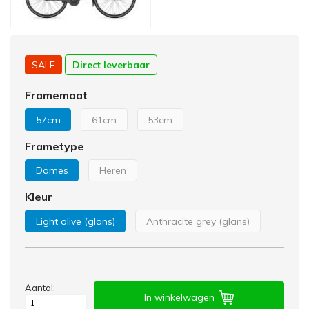
SALE
Direct leverbaar
Framemaat
57cm
61cm
53cm
Frametype
Dames
Heren
Kleur
Light olive (glans)
Anthracite grey (glans)
Aantal:
In winkelwagen