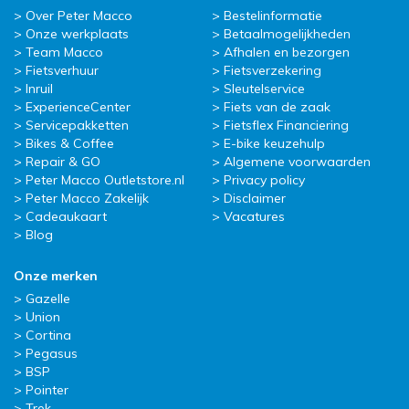
Over Peter Macco
Bestelinformatie
Onze werkplaats
Betaalmogelijkheden
Team Macco
Afhalen en bezorgen
Fietsverhuur
Fietsverzekering
Inruil
Sleutelservice
ExperienceCenter
Fiets van de zaak
Servicepakketten
Fietsflex Financiering
Bikes & Coffee
E-bike keuzehulp
Repair & GO
Algemene voorwaarden
Peter Macco Outletstore.nl
Privacy policy
Peter Macco Zakelijk
Disclaimer
Cadeaukaart
Vacatures
Blog
Onze merken
Gazelle
Union
Cortina
Pegasus
BSP
Pointer
Trek