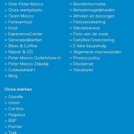
Over Peter Macco
Bestelinformatie
Onze werkplaats
Betaalmogelijkheden
Team Macco
Afhalen en bezorgen
Fietsverhuur
Fietsverzekering
Inruil
Sleutelservice
ExperienceCenter
Fiets van de zaak
Servicepakketten
Fietsflex Financiering
Bikes & Coffee
E-bike keuzehulp
Repair & GO
Algemene voorwaarden
Peter Macco Outletstore.nl
Privacy policy
Peter Macco Zakelijk
Disclaimer
Cadeaukaart
Vacatures
Blog
Onze merken
Gazelle
Union
Cortina
Pegasus
BSP
Pointer
Trek