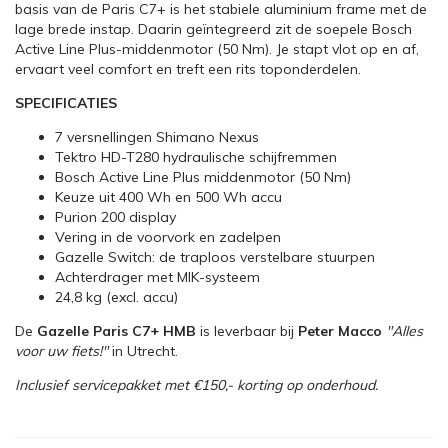
basis van de Paris C7+ is het stabiele aluminium frame met de
lage brede instap. Daarin geïntegreerd zit de soepele Bosch
Active Line Plus-middenmotor (50 Nm). Je stapt vlot op en af,
ervaart veel comfort en treft een rits toponderdelen.
SPECIFICATIES
7 versnellingen Shimano Nexus
Tektro HD-T280 hydraulische schijfremmen
Bosch Active Line Plus middenmotor (50 Nm)
Keuze uit 400 Wh en 500 Wh accu
Purion 200 display
Vering in de voorvork en zadelpen
Gazelle Switch: de traploos verstelbare stuurpen
Achterdrager met MIK-systeem
24,8 kg (excl. accu)
De
Gazelle Paris C7+ HMB
is leverbaar bij
Peter Macco
"Alles
voor uw fiets!"
in Utrecht.
Inclusief servicepakket met €150,- korting op onderhoud.