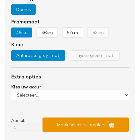
Dames
Framemaat
49cm
46cm
57cm
53cm
Kleur
Anthracite grey (mat)
Thyme green (mat)
Extra opties
Kies uw accu
*
Aantal:
Maak selectie compleet