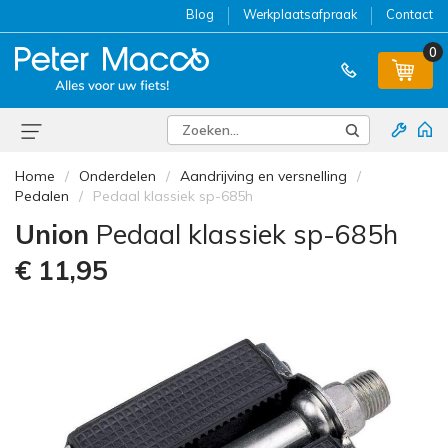
Blog
Werkplaatsafpraak
Contact
0
Home
Onderdelen
Aandrijving en versnelling
Pedalen
Pedaal klassiek sp-685h
Union
Pedaal klassiek sp-685h
€ 11,95