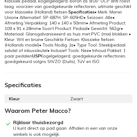
Klassiek pedaal, kogelgelagerd, boron as 9/16" UCP anti roest
laag, voorzien van goedgekeurde reflectoren, uitmate geschikt
voor klassieke (Holland) fietsen.
Specificaties
• Merk: Marwi
Union• Alternatief: SP-687H, SP-605HD• Seizoen: Alle•
Afmeting Verpakking: 140 x 140 x 50mm• Afmeting Product:
109 x 91 x 28mm• Soort Product: Pedaal• Gewicht: 562gr•
Materiaal: Glansgalvaniseeerd as huis met PVC (mix) blokken •
Kleur: Wit en bruin• Geschikte Fietsen: Klassieke fietsen
(Hollands model)• Tools Nodig: Ja• Type Tool: Steek/pedaal
selutel of inbussleutel• Inclusief Tools: Nee• Inhoud Pakket: 1
paar pedalen
USP
Kogelgelagerd, goedgekeurde reflectoren,
goedgekeurd volgns StVZO (Duits), TüV en ISO
Specificaties
Kleur
Zwart
Waarom Peter Macco?
Rijklaar thuisbezorgd
U kunt direct op pad gaan. Afhalen in een van onze
winkels is ook mogelijk.