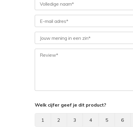
Welk cijfer geef je dit product?
1
2
3
4
5
6