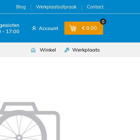
Blog
Werkplaatsafpraak
Contact
0
 gesloten
€ 0,00
Account
 - 17:00
Winkel
Werkplaats