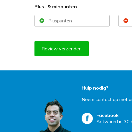
Plus- & minpunten
Review verzenden
Hulp nodig?
Neem contact op met on
Facebook
Antwoord in 30 