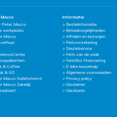
 Macco
Informatie
r Peter Macco
Bestelinformatie
e werkplaats
Betaalmogelijkheden
m Macco
Afhalen en bezorgen
sverhuur
Fietsverzekering
Sleutelservice
erienceCenter
Fiets van de zaak
icepakketten
Fietsflex Financiering
s & Coffee
E-bike keuzehulp
ir & GO
Algemene voorwaarden
r Macco Outletstore.nl
Privacy policy
r Macco Zakelijk
Disclaimer
eaukaart
Vacatures