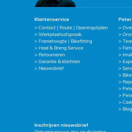
Klantenservice
Peter
Contact | Route | Openingstijden
Ove
Werkplaatsafspraak
Onz
Framehoogte | Bikefitting
Tea
Haal & Breng Service
Fiet
Retourneren
Inruil
Garantie & klachten
Exp
Nieuwsbrief
Serv
Bike
Repa
Pete
Pete
Cad
Blog
Inschrijven nieuwsbrief
Ontvang nieuws, tips en de laatse