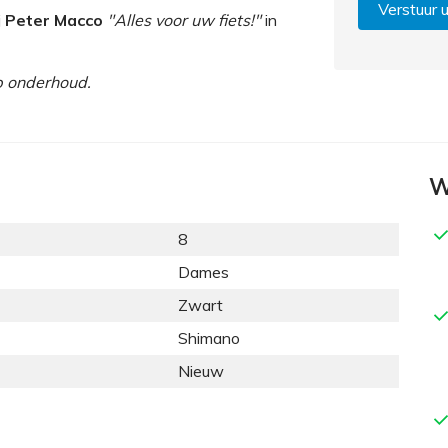
Verstuur 
j
Peter Macco
"Alles voor uw fiets!"
in
op onderhoud.
W
8
Dames
Zwart
Shimano
Nieuw