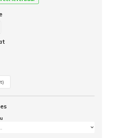
e
at
t)
ies
cu