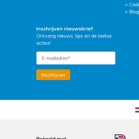
Cad
Blog
Inschrijven nieuwsbrief
Ontvang nieuws, tips en de laatse
acties!
Inschrijven
Betaald met