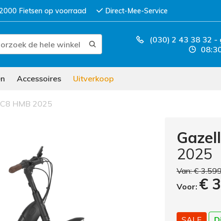
2000 Fietsen op voorraad
Direct-Mee-Service
(030) 2 43 38 32
-
08:30
en
Accessoires
Uitverkoop
e C8 HMB 2025
Gazel
2025
Van:
€ 3.59
€ 
Voor:
SALE
D