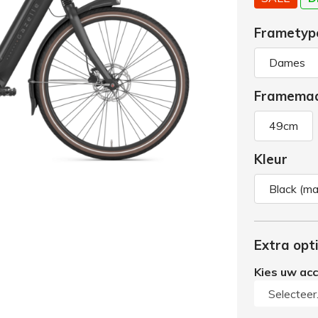
Frametyp
Dames
Framema
49cm
Kleur
Black (ma
Extra opt
Kies uw ac