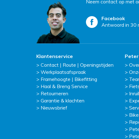
Neem contact op met on
Facebook
Antwoord in 30 
Klantenservice
Peter
Contact | Route | Openingstijden
Ove
Werkplaatsafspraak
Onz
Framehoogte | Bikefitting
Tea
Haal & Breng Service
Fiet
Retourneren
Inruil
Garantie & klachten
Exp
Nieuwsbrief
Serv
Bike
Repa
Pete
Pete