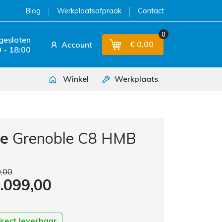
Blog
Werkplaatsafpraak
Contact
0
 gesloten
€ 0,00
Account
 - 18:00
Winkel
Werkplaats
le
Grenoble C8 HMB
9,00
3.099,00
irect leverbaar