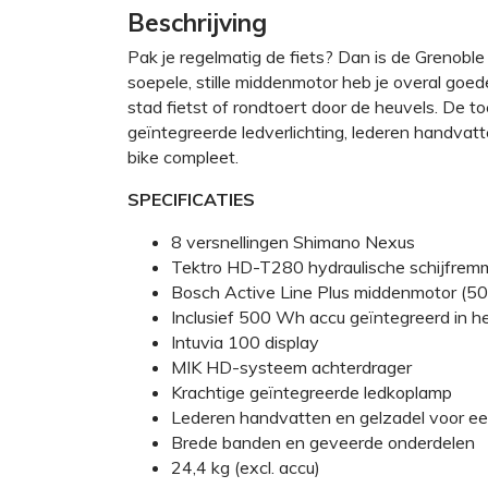
Beschrijving
Pak je regelmatig de fiets? Dan is de Grenoble
soepele, stille middenmotor heb je overal goed
stad fietst of rondtoert door de heuvels. De t
geïntegreerde ledverlichting, lederen handvat
bike compleet.
SPECIFICATIES
8 versnellingen Shimano Nexus
Tektro HD-T280 hydraulische schijfre
Bosch Active Line Plus middenmotor (5
Inclusief 500 Wh accu geïntegreerd in h
Intuvia 100 display
MIK HD-systeem achterdrager
Krachtige geïntegreerde ledkoplamp
Lederen handvatten en gelzadel voor een
Brede banden en geveerde onderdelen
24,4 kg (excl. accu)