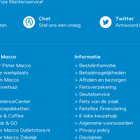
ze Klantenservice!
Chat
Twitter
min.
Stel ons een vraag
Antwoord i
 Macco
Informatie
r Peter Macco
Bestelinformatie
e werkplaats
Betaalmogelijkheden
m Macco
Afhalen en bezorgen
sverhuur
Fietsverzekering
Sleutelservice
erienceCenter
Fiets van de zaak
icepakketten
Fietsflex Financiering
s & Coffee
E-bike keuzehulp
ir & GO
Algemene voorwaarden
r Macco Outletstore.nl
Privacy policy
r Macco Zakelijk
Disclaimer