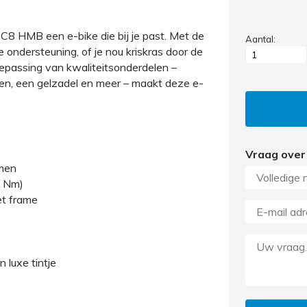
 C8 HMB een e-bike die bij je past. Met de
Aantal:
e ondersteuning, of je nou kriskras door de
oepassing van kwaliteitsonderdelen –
ten, een gelzadel en meer – maakt deze e-
Vraag over
mmen
0 Nm)
et frame
 luxe tintje